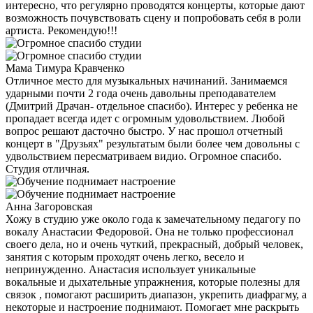
интересно, что регулярно проводятся концерты, которые дают
возможность почувствовать сцену и попробовать себя в роли
артиста. Рекомендую!!!
Мама Тимура Кравченко
Отличное место для музыкальных начинаний. Занимаемся
ударными почти 2 года очень давольны преподавателем
(Дмитрий Драчан- отдельное спасибо). Интерес у ребенка не
пропадает всегда идет с огромным удовольствием. Любой
вопрос решают дасточно быстро. У нас прошол отчетный
концерт в "Друзьях" результатым были более чем довольны с
удвольствием пересматриваем видио. Огромное спасибо.
Студия отличная.
Анна Загоровская
Хожу в студию уже около года к замечательному педагогу по
вокалу Анастасии Федоровой. Она не только профессионал
своего дела, но и очень чуткий, прекрасный, добрый человек,
занятия с которым проходят очень легко, весело и
непринужденно. Анастасия использует уникальные
вокальные и дыхательные упражнения, которые полезны для
связок , помогают расширить диапазон, укрепить диафрагму, а
некоторые и настроение поднимают. Помогает мне раскрыть