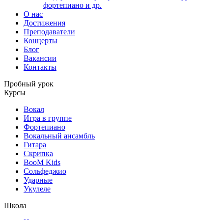
фортепиано и др.
О нас
Достижения
Преподаватели
Концерты
Блог
Вакансии
Контакты
Пробный урок
Курсы
Вокал
Игра в группе
Фортепиано
Вокальный ансамбль
Гитара
Скрипка
BooM Kids
Сольфеджио
Ударные
Укулеле
Школа