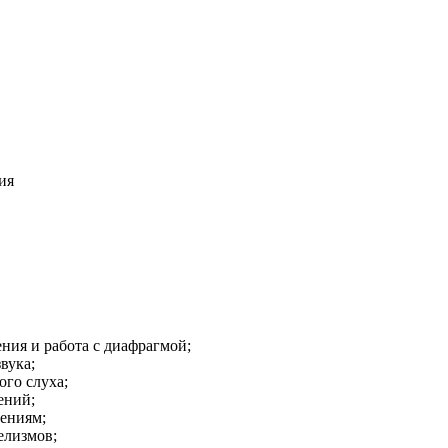
ия
ния и работа с диафрагмой;
вука;
ого слуха;
ений;
лениям;
елизмов;