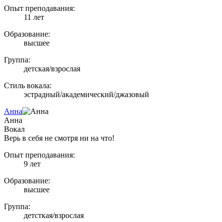
Опыт преподавания:
11 лет
Образование:
высшее
Группа:
детская/взрослая
Стиль вокала:
эстрадный/академический/джазовый
Анна
Анна
Вокал
Верь в себя не смотря ни на что!
Опыт преподавания:
9 лет
Образование:
высшее
Группа:
детсткая/взрослая