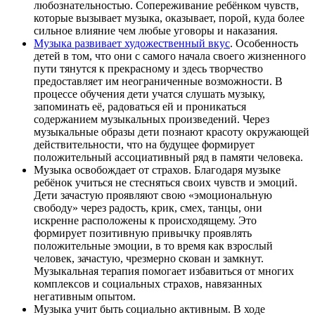
любознательностью. Сопереживание ребёнком чувств,
которые вызывает музыка, оказывает, порой, куда более
сильное влияние чем любые уговоры и наказания.
Музыка развивает художественный вкус
. Особенность
детей в том, что они с самого начала своего жизненного
пути тянутся к прекрасному и здесь творчество
предоставляет им неограниченные возможности. В
процессе обучения дети учатся слушать музыку,
запоминать её, радоваться ей и проникаться
содержанием музыкальных произведений. Через
музыкальные образы дети познают красоту окружающей
действительности, что на будущее формирует
положительный ассоциативный ряд в памяти человека.
Музыка освобождает от страхов. Благодаря музыке
ребёнок учиться не стесняться своих чувств и эмоций.
Дети зачастую проявляют свою «эмоциональную
свободу» через радость, крик, смех, танцы, они
искренне расположены к происходящему. Это
формирует позитивную привычку проявлять
положительные эмоции, в то время как взрослый
человек, зачастую, чрезмерно скован и замкнут.
Музыкальная терапия помогает избавиться от многих
комплексов и социальных страхов, навязанных
негативным опытом.
Музыка учит быть социально активным. В ходе