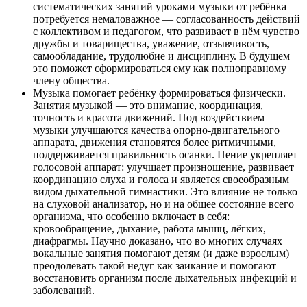
систематических занятий уроками музыки от ребёнка
потребуется немаловажное — согласованность действий
с коллективом и педагогом, что развивает в нём чувство
дружбы и товарищества, уважение, отзывчивость,
самообладание, трудолюбие и дисциплину. В будущем
это поможет сформироваться ему как полноправному
члену общества.
Музыка помогает ребёнку формироваться физически.
Занятия музыкой — это внимание, координация,
точность и красота движений. Под воздействием
музыки улучшаются качества опорно-двигательного
аппарата, движения становятся более ритмичными,
поддерживается правильность осанки. Пение укрепляет
голосовой аппарат: улучшает произношение, развивает
координацию слуха и голоса и является своеобразным
видом дыхательной гимнастики. Это влияние не только
на слуховой анализатор, но и на общее состояние всего
организма, что особенно включает в себя:
кровообращение, дыхание, работа мышц, лёгких,
диафрагмы. Научно доказано, что во многих случаях
вокальные занятия помогают детям (и даже взрослым)
преодолевать такой недуг как заикание и помогают
восстановить организм после дыхательных инфекций и
заболеваний.