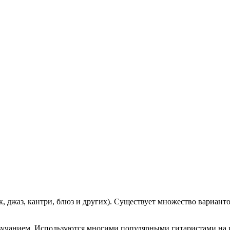
, джаз, кантри, блюз и других). Существует множество вариант
звучанием. Используются многими популярными гитаристами на к