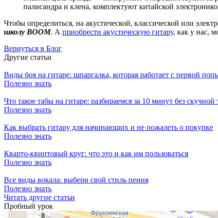
палисандра и клена, комплектуют китайской электроник
Чтобы определиться, на акустической, классической или элект
школу BOOM
. А
приобрести акустическую гитару
, как у нас, 
Вернуться в Блог
Другие статьи
Виды боя на гитаре: шпаргалка, которая работает с первой поп
Полезно знать
Что такое табы на гитаре: разбираемся за 10 минут без скучной
Полезно знать
Как выбрать гитару для начинающих и не пожалеть о покупке
Полезно знать
Кварто-квинтовый круг: что это и как им пользоваться
Полезно знать
Все виды вокала: выбери свой стиль пения
Полезно знать
Читать другие статьи
Пробный урок