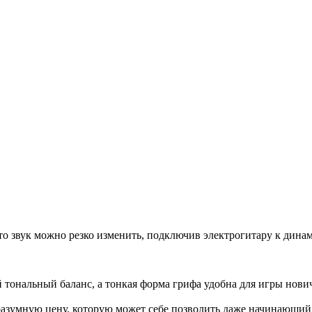
что звук можно резко изменить, подключив электрогитару к ди
тональный баланс, а тонкая форма грифа удобна для игры нови
азумную цену, которую может себе позволить даже начинающий му