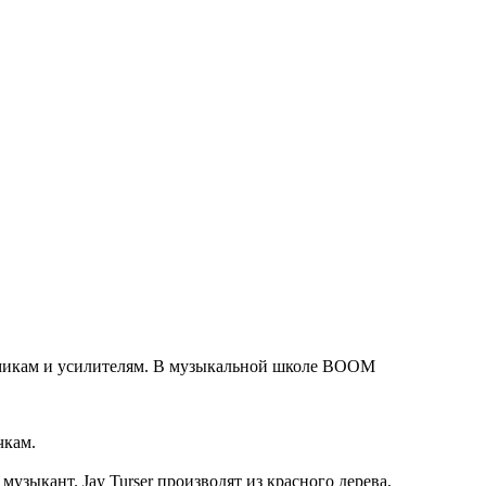
намикам и усилителям. В музыкальной школе BOOM
чкам.
зыкант. Jay Turser производят из красного дерева,