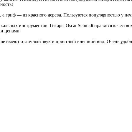
жность!
пы, а гриф — из красного дерева. Пользуются популярностью у н
альных инструментов. Гитары Oscar Schmidt нравятся качество
ми ценами.
mine имеют отличный звук и приятный внешний вид. Очень удоб