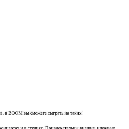
ов, в BOOM вы сможете сыграть на таких:
онцертах и в студиях. Привлекательны внешне, идеально