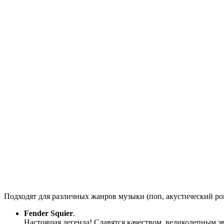
Подходят для различных жанров музыки (поп, акустический рок
Fender Squier
.
Настоящая легенда! Славятся качеством, великолепным 