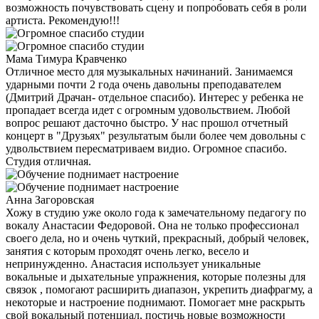
возможность почувствовать сцену и попробовать себя в роли
артиста. Рекомендую!!!
Мама Тимура Кравченко
Отличное место для музыкальных начинаний. Занимаемся
ударными почти 2 года очень давольны преподавателем
(Дмитрий Драчан- отдельное спасибо). Интерес у ребенка не
пропадает всегда идет с огромным удовольствием. Любой
вопрос решают дасточно быстро. У нас прошол отчетный
концерт в "Друзьях" результатым были более чем довольны с
удвольствием пересматриваем видио. Огромное спасибо.
Студия отличная.
Анна Загоровская
Хожу в студию уже около года к замечательному педагогу по
вокалу Анастасии Федоровой. Она не только профессионал
своего дела, но и очень чуткий, прекрасный, добрый человек,
занятия с которым проходят очень легко, весело и
непринужденно. Анастасия использует уникальные
вокальные и дыхательные упражнения, которые полезны для
связок , помогают расширить диапазон, укрепить диафрагму, а
некоторые и настроение поднимают. Помогает мне раскрыть
свой вокальный потенциал, постичь новые возможности