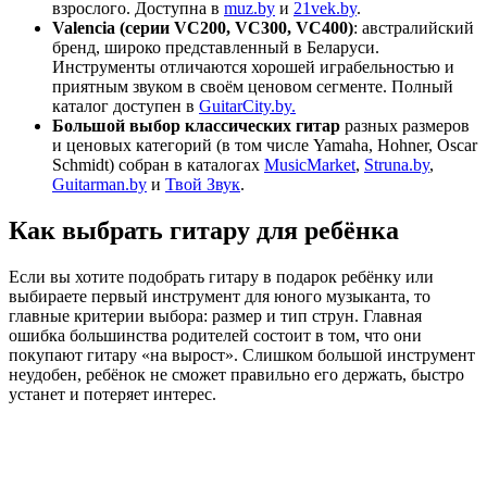
взрослого. Доступна в
muz.by
и
21vek.by
.
Valencia (серии VC200, VC300, VC400)
: австралийский
бренд, широко представленный в Беларуси.
Инструменты отличаются хорошей играбельностью и
приятным звуком в своём ценовом сегменте. Полный
каталог доступен в
GuitarCity.by.
Большой выбор классических гитар
разных размеров
и ценовых категорий (в том числе Yamaha, Hohner, Oscar
Schmidt) собран в каталогах
MusicMarket
,
Struna.by
,
Guitarman.by
и
Твой Звук
.
Как выбрать гитару для ребёнка
Если вы хотите подобрать гитару в подарок ребёнку или
выбираете первый инструмент для юного музыканта, то
главные критерии выбора: размер и тип струн. Главная
ошибка большинства родителей состоит в том, что они
покупают гитару «на вырост». Слишком большой инструмент
неудобен, ребёнок не сможет правильно его держать, быстро
устанет и потеряет интерес.