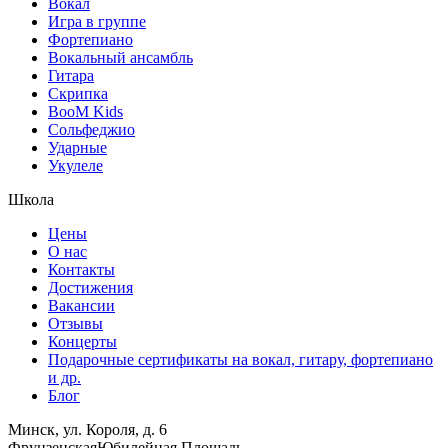
Вокал
Игра в группе
Фортепиано
Вокальный ансамбль
Гитара
Скрипка
BooM Kids
Сольфеджио
Ударные
Укулеле
Школа
Цены
О нас
Контакты
Достижения
Вакансии
Отзывы
Концерты
Подарочные сертификаты на вокал, гитару, фортепиано
и др.
Блог
Минск, ул. Короля, д. 6
Фрунзенская
Юбилейная Площадь