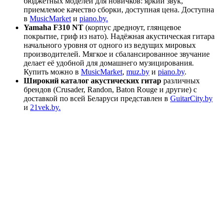
бюджетных моделей для новичков: яркий звук,
приемлемое качество сборки, доступная цена. Доступна
в
MusicMarket
и
piano.by.
Yamaha F310 NT
(корпус дредноут, глянцевое
покрытие, гриф из нато). Надёжная акустическая гитара
начального уровня от одного из ведущих мировых
производителей. Мягкое и сбалансированное звучание
делает её удобной для домашнего музицирования.
Купить можно в
MusicMarket
,
muz.by
и
piano.by
.
Широкий каталог акустических гитар
различных
брендов (Crusader, Randon, Baton Rouge и другие) с
доставкой по всей Беларуси представлен в
GuitarCity.by
и
21vek.by.