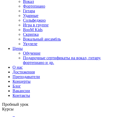
Вокал
Фортепиано
Гитара
Ударные
Сольфеджио
Игра в группе
BooM Kids
Скрипка
Вокальный ансамбль
Укулеле
Цены
Обучение
Подарочные сертификаты на вокал, гитару,
фортепиано и др.
О нас
Достижения
Преподаватели
Концерты
Блог
Вакансии
Контакты
Пробный урок
Курсы