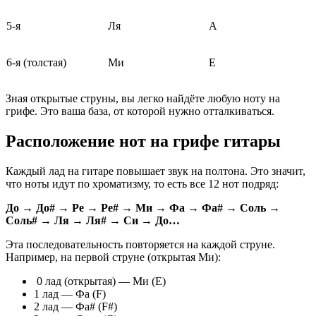
5-я
Ля
A
6-я (толстая)
Ми
E
Зная открытые струны, вы легко найдёте любую ноту на
грифе. Это ваша база, от которой нужно отталкиваться.
Расположение нот на грифе гитары
Каждый лад на гитаре повышает звук на полтона. Это значит,
что ноты идут по хроматизму, то есть все 12 нот подряд:
До → До# → Ре → Ре# → Ми → Фа → Фа# → Соль →
Соль# → Ля → Ля# → Си → До…
Эта последовательность повторяется на каждой струне.
Например, на первой струне (открытая Ми):
0 лад (открытая) — Ми (E)
1 лад — Фа (F)
2 лад — Фа# (F#)