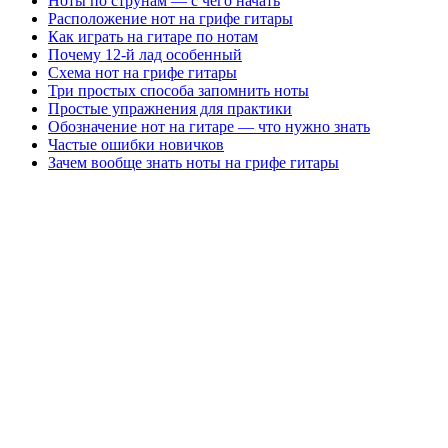
Ноты по струнам — с чего начать
Расположение нот на грифе гитары
Как играть на гитаре по нотам
Почему 12-й лад особенный
Схема нот на грифе гитары
Три простых способа запомнить ноты
Простые упражнения для практики
Обозначение нот на гитаре — что нужно знать
Частые ошибки новичков
Зачем вообще знать ноты на грифе гитары