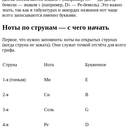
бемоли — знаком ♭ (например, D♭ — Ре-бемоль). Это важно
знать, так как в табулатурах и аккордах названия нот чаще
всего записываются именно буквами.
Ноты по струнам — с чего начать
Первое, что нужно запомнить: ноты на открытых струнах
(когда струна не зажата). Они служат точкой отсчёта для всего
грифа.
Струна
Нота
Буквенное
1-я (тонкая)
Ми
E
2-я
Си
B
3-я
Соль
G
4-я
Ре
D