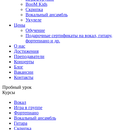
BooM Kids
Скрипка
Вокальный ансамбль
Укулеле
Цены
Обучение
Подарочные сертификаты на вокал, гитару,
фортепиано и др.
О нас
Достижения
Преподаватели
Концерты
Блог
Вакансии
Контакты
Пробный урок
Курсы
Вокал
Игра в группе
Фортепиано
Вокальный ансамбль
Гитара
Скрипка