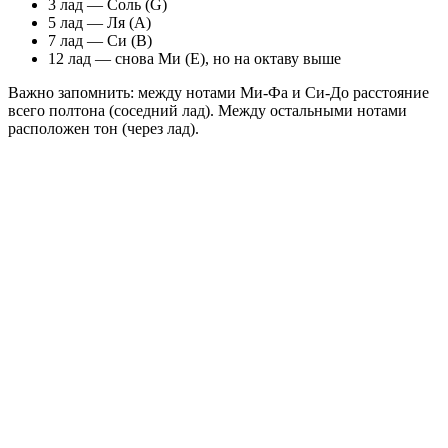
3 лад — Соль (G)
5 лад — Ля (A)
7 лад — Си (B)
12 лад — снова Ми (E), но на октаву выше
Важно запомнить: между нотами Ми-Фа и Си-До расстояние
всего полтона (соседний лад). Между остальными нотами
расположен тон (через лад).