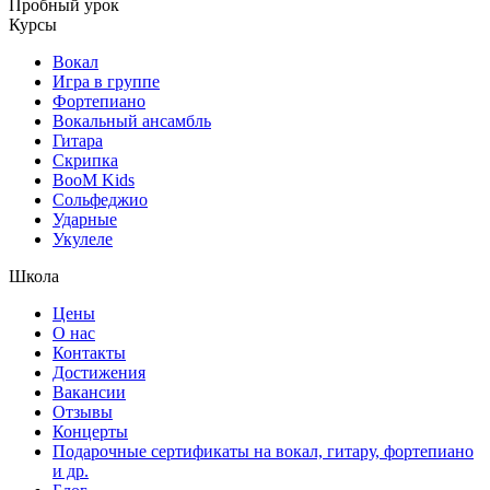
Пробный урок
Курсы
Вокал
Игра в группе
Фортепиано
Вокальный ансамбль
Гитара
Скрипка
BooM Kids
Сольфеджио
Ударные
Укулеле
Школа
Цены
О нас
Контакты
Достижения
Вакансии
Отзывы
Концерты
Подарочные сертификаты на вокал, гитару, фортепиано
и др.