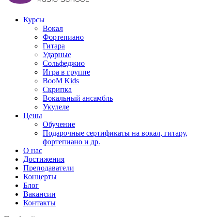
Курсы
Вокал
Фортепиано
Гитара
Ударные
Сольфеджио
Игра в группе
BooM Kids
Скрипка
Вокальный ансамбль
Укулеле
Цены
Обучение
Подарочные сертификаты на вокал, гитару,
фортепиано и др.
О нас
Достижения
Преподаватели
Концерты
Блог
Вакансии
Контакты