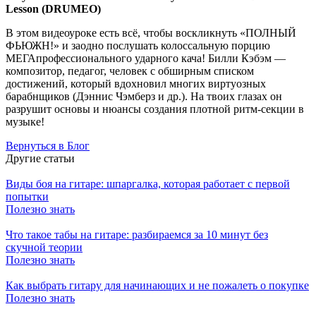
Lesson (DRUMEO)
В этом видеоуроке есть всё, чтобы воскликнуть «ПОЛНЫЙ
ФЬЮЖН!» и заодно послушать колоссальную порцию
МЕГАпрофессионального ударного кача! Билли Кэбэм —
композитор, педагог, человек с обширным списком
достижений, который вдохновил многих виртуозных
барабнщиков (Дэннис Чэмберз и др.). На твоих глазах он
разрушит основы и нюансы создания плотной ритм-секции в
музыке!
Вернуться в Блог
Другие статьи
Виды боя на гитаре: шпаргалка, которая работает с первой
попытки
Полезно знать
Что такое табы на гитаре: разбираемся за 10 минут без
скучной теории
Полезно знать
Как выбрать гитару для начинающих и не пожалеть о покупке
Полезно знать